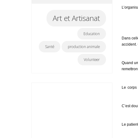
L’organis
Art et Artisanat
Education
Dans cell
accident. 
Santé
production animale
Volunteer
Quand une
remettron
Le corps 
C’est doul
Le patien