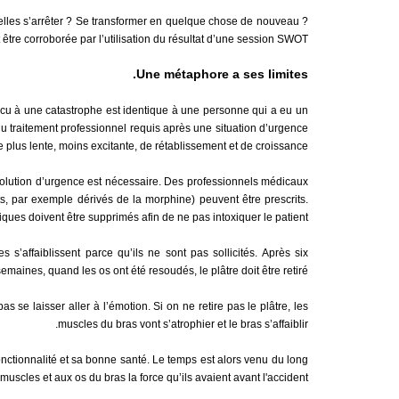
lles s’arrêter ? Se transformer en quelque chose de nouveau ?
être corroborée par l’utilisation du résultat d’une session SWOT.
Une métaphore a ses limites.
vécu à une catastrophe est identique à une personne qui a eu un
e du traitement professionnel requis après une situation d’urgence
 plus lente, moins excitante, de rétablissement et de croissance.
olution d’urgence est nécessaire. Des professionnels médicaux
ts, par exemple dérivés de la morphine) peuvent être prescrits.
ues doivent être supprimés afin de ne pas intoxiquer le patient.
s’affaiblissent parce qu’ils ne sont pas sollicités. Après six
semaines, quand les os ont été resoudés, le plâtre doit être retiré.
s se laisser aller à l’émotion. Si on ne retire pas le plâtre, les
muscles du bras vont s’atrophier et le bras s’affaiblir.
fonctionnalité et sa bonne santé. Le temps est alors venu du long
muscles et aux os du bras la force qu’ils avaient avant l'accident.