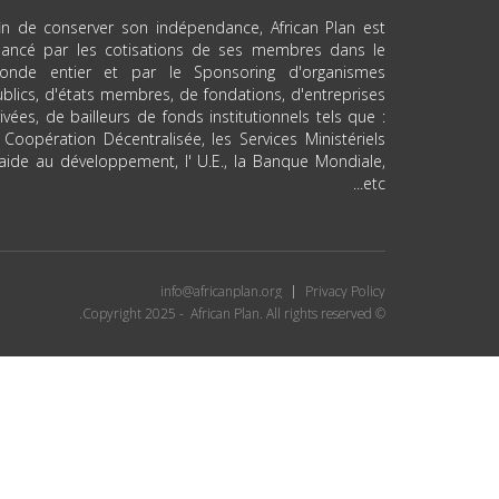
in de conserver son indépendance, African Plan est
inancé par les cotisations de ses membres dans le
onde entier et par le Sponsoring d'organismes
blics, d'états membres, de fondations, d'entreprises
ivées, de bailleurs de fonds institutionnels tels que :
 Coopération Décentralisée, les Services Ministériels
aide au développement, l' U.E., la Banque Mondiale,
etc...
info@africanplan.org
Privacy Policy
© Copyright 2025 - African Plan. All rights reserved.