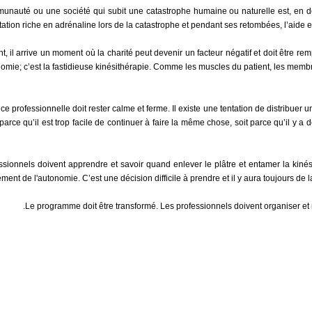
nauté ou une société qui subit une catastrophe humaine ou naturelle est, en d
tation riche en adrénaline lors de la catastrophe et pendant ses retombées, l’aide es
, il arrive un moment où la charité peut devenir un facteur négatif et doit être 
nomie; c’est la fastidieuse kinésithérapie. Comme les muscles du patient, les memb
ce professionnelle doit rester calme et ferme. Il existe une tentation de distribuer
parce qu’il est trop facile de continuer à faire la même chose, soit parce qu’il y a d
ssionnels doivent apprendre et savoir quand enlever le plâtre et entamer la kinési
ment de l'autonomie. C’est une décision difficile à prendre et il y aura toujours de la
Le programme doit être transformé. Les professionnels doivent organiser et m