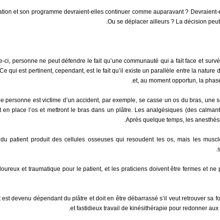
ation et son programme devraient-elles continuer comme auparavant ? Devraient-e
Ou se déplacer ailleurs ? La décision peut 
e-ci, personne ne peut défendre le fait qu’une communauté qui a fait face et sur
Ce qui est pertinent, cependant, est le fait qu’il existe un parallèle entre la natur
et, au moment opportun, la phase
 personne est victime d’un accident, par exemple, se casse un os du bras, une s
t en place l’os et mettront le bras dans un plâtre. Les analgésiques (des calman
Après quelque temps, les anesthésiq
du patient produit des cellules osseuses qui resoudent les os, mais les muscles 
oureux et traumatique pour le patient, et les praticiens doivent être fermes et ne pa
t est devenu dépendant du plâtre et doit en être débarrassé s’il veut retrouver sa 
et fastidieux travail de kinésithérapie pour redonner aux 