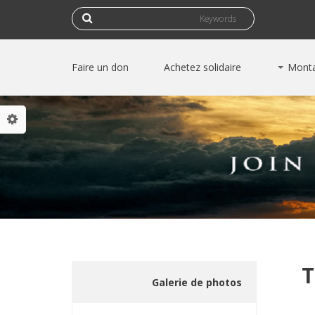
‏بحث ‏
استمارة البحث
Faire un don
Achetez solidaire
Monta
Progra
BUSINESS
Programme
Programme 
I
M
MENTORSHI
T
Galerie de photos
Progra