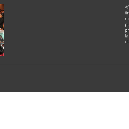
Af
f
m
pu
pr
la
d'