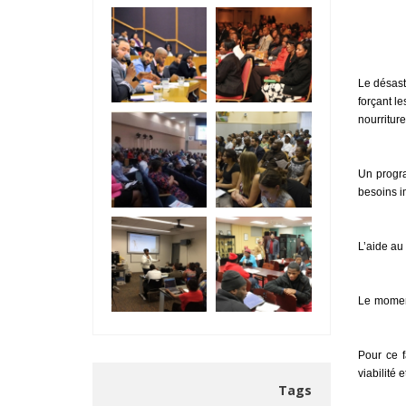
Le désast
forçant l
nourritur
Un progra
besoins i
L’aide au
Le moment
Pour ce f
viabilité 
Tags