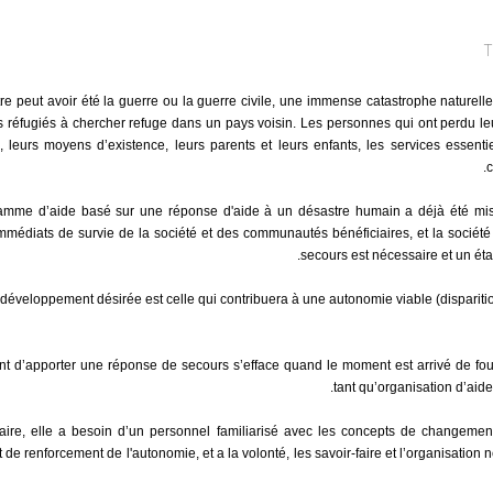
re peut avoir été la guerre ou la guerre civile, une immense catastrophe naturelle
es réfugiés à chercher refuge dans un pays voisin. Les personnes qui ont perdu l
e, leurs moyens d’existence, leurs parents et leurs enfants, les services essent
c
mme d’aide basé sur une réponse d'aide à un désastre humain a déjà été mis 
mmédiats de survie de la société et des communautés bénéficiaires, et la société
secours est nécessaire et un ét
 développement désirée est celle qui contribuera à une autonomie viable (dispari
 d’apporter une réponse de secours s’efface quand le moment est arrivé de fo
tant qu’organisation d’aide 
aire, elle a besoin d’un personnel familiarisé avec les concepts de changem
et de renforcement de l'autonomie, et a la volonté, les savoir-faire et l’organisatio