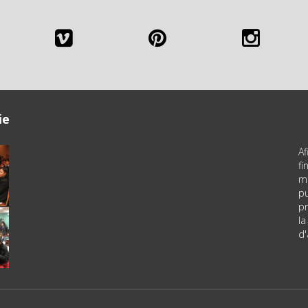
ie
Af
f
m
pu
pr
la
d'