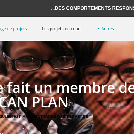
DES COMPORTEMENTS RESPONSA
ge de projets
Les projets en cours
Autres
mme DOING
Qui sommes-nous?
 IN AFRICA
Projets réalisés en Afrique
 MEET FOR
nt la diaspora afri
AFRICA
Devenir partenaire ?
pable de transform
BACK HOME
Devenir adhérent ?
NVESTMENT®
Guides pratiques
que?
Programme
ILLIONAIRE
مدونات
P ACADEMY
cains de penser, d'agir différemment et de commencer un
Formations
processus d'inv
mme INVEST
WISELY