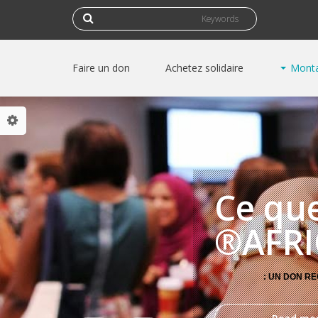
استمارة البحث
‏بحث ‏
Faire un don
Achetez solidaire
Monta
Progra
BUSINESS
Programme
Comme
est ca
Programme 
I
l'Afri
M
MENTORSHI
Il est temps pour les Afri
Progra