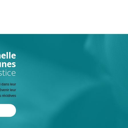
elle
unes
stice
i dans leur
évenir leur
 récidives.