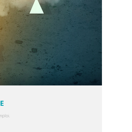
E
mploi.