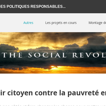
S POLITIQUES RESPONSABLES...
Autres
Les projets en cours
Montage de
Qui sommes-nous?
Progra
BUSINES
Projets réalisés en Afrique
Program
Devenir partenaire ?
AFRICA
Devenir adhérent ?
Progra
INVEST
Guides pratiques
Progra
Blogs
MILLION
MENTOR
ir citoyen contre la pauvreté e
Formations
Program
WISELY