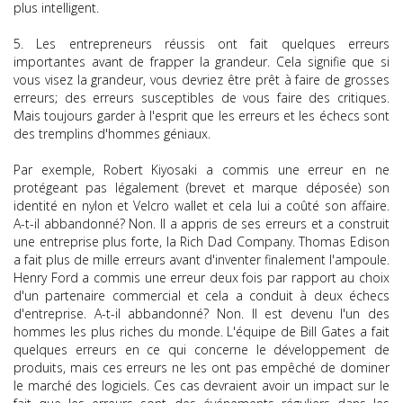
plus intelligent.
5. Les entrepreneurs réussis ont fait quelques erreurs
importantes avant de frapper la grandeur. Cela signifie que si
vous visez la grandeur, vous devriez être prêt à faire de grosses
erreurs; des erreurs susceptibles de vous faire des critiques.
Mais toujours garder à l'esprit que les erreurs et les échecs sont
des tremplins d'hommes géniaux.
Par exemple, Robert Kiyosaki a commis une erreur en ne
protégeant pas légalement (brevet et marque déposée) son
identité en nylon et Velcro wallet et cela lui a coûté son affaire.
A-t-il abbandonné? Non. Il a appris de ses erreurs et a construit
une entreprise plus forte, la Rich Dad Company. Thomas Edison
a fait plus de mille erreurs avant d'inventer finalement l'ampoule.
Henry Ford a commis une erreur deux fois par rapport au choix
d'un partenaire commercial et cela a conduit à deux échecs
d'entreprise. A-t-il abbandonné? Non. Il est devenu l'un des
hommes les plus riches du monde. L'équipe de Bill Gates a fait
quelques erreurs en ce qui concerne le développement de
produits, mais ces erreurs ne les ont pas empêché de dominer
le marché des logiciels. Ces cas devraient avoir un impact sur le