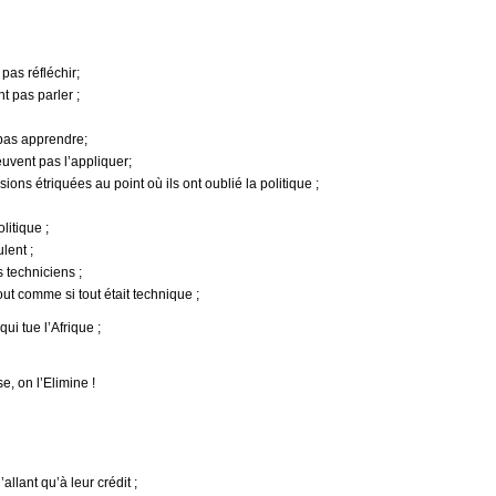
pas réfléchir;
 pas parler ;
 pas apprendre;
vent pas l’appliquer;
ons étriquées au point où ils ont oublié la politique ;
litique ;
lent ;
s techniciens ;
out comme si tout était technique ;
ui tue l’Afrique ;
, on l’Elimine !
llant qu’à leur crédit ;