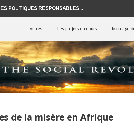
S POLITIQUES RESPONSABLES...
Autres
Les projets en cours
Montage de
Qui sommes-nous?
Progra
BUSINES
Projets réalisés en Afrique
Program
Devenir partenaire ?
AFRICA
Devenir adhérent ?
Progra
INVEST
Guides pratiques
Progra
Blogs
MILLION
MENTOR
es de la misère en Afrique
Formations
Program
WISELY