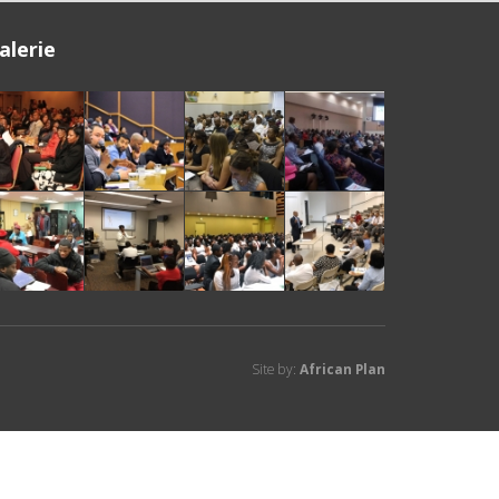
alerie
Site by:
African Plan