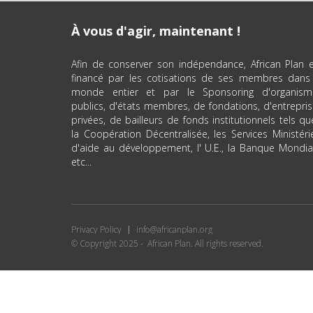
À vous d'agir, maintenant !
Afin de conserver son indépendance, African Plan 
financé par les cotisations de ses membres dans 
monde entier et par le Sponsoring d'organism
publics, d'états membres, de fondations, d'entrepri
privées, de bailleurs de fonds institutionnels tels qu
la Coopération Décentralisée, les Services Ministéri
d'aide au développement, l' U.E., la Banque Mondia
etc...
Privacy Policy
info@africanplan.org
© Copyright 2025 - African Plan. All rights reserved.