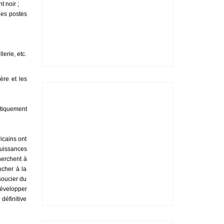
t noir ;
des postes
erie, etc.
ère et les
ctiquement
icains ont
puissances
herchent à
ocher à la
 soucier du
développer
 définitive