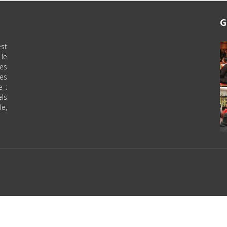
G
est
le
es
ses
e :
els
le,