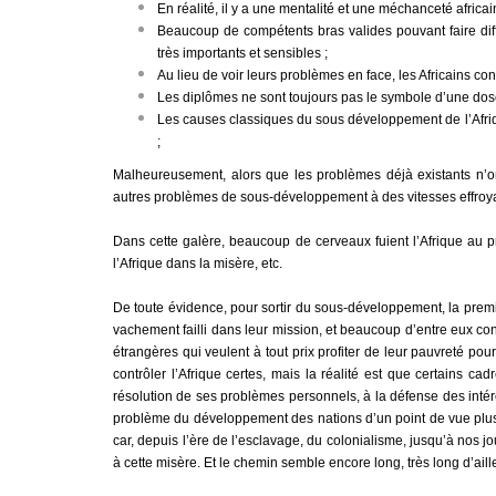
En réalité, il y a une mentalité et une méchanceté africa
Beaucoup de compétents bras valides pouvant faire dif
très importants et sensibles ;
Au lieu de voir leurs problèmes en face, les Africains con
Les diplômes ne sont toujours pas le symbole d’une do
Les causes classiques du sous développement de l’Afrique
;
Malheureusement, alors que les problèmes déjà existants n’o
autres problèmes de sous-développement à des vitesses effroya
Dans cette galère, beaucoup de cerveaux fuient l’Afrique au pr
l’Afrique dans la misère, etc.
De toute évidence, pour sortir du sous-développement, la premiè
vachement failli dans leur mission, et beaucoup d’entre eux con
étrangères qui veulent à tout prix profiter de leur pauvreté p
contrôler l’Afrique certes, mais la réalité est que certains cad
résolution de ses problèmes personnels, à la défense des intérêt
problème du développement des nations d’un point de vue plus l
car, depuis l’ère de l’esclavage, du colonialisme, jusqu’à nos jou
à cette misère. Et le chemin semble encore long, très long d’aill