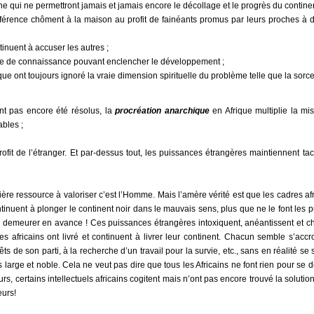
ine qui ne permettront jamais et jamais encore le décollage et le progrès du continen
férence chôment à la maison au profit de fainéants promus par leurs proches à 
tinuent à accuser les autres ;
se de connaissance pouvant enclencher le développement ;
 ont toujours ignoré la vraie dimension spirituelle du problème telle que la sorcell
nt pas encore été résolus, la
procréation anarchique
en Afrique multiplie la mis
bles ;
ofit de l’étranger. Et par-dessus tout, les puissances étrangères maintiennent ta
re ressource à valoriser c’est l’Homme. Mais l’amère vérité est que les cadres afr
tinuent à plonger le continent noir dans le mauvais sens, plus que ne le font les 
our demeurer en avance ! Ces puissances étrangères intoxiquent, anéantissent et c
res africains ont livré et continuent à livrer leur continent. Chacun semble s’accr
s de son parti, à la recherche d’un travail pour la survie, etc., sans en réalité se
arge et noble. Cela ne veut pas dire que tous les Africains ne font rien pour se 
rs, certains intellectuels africains cogitent mais n’ont pas encore trouvé la solution
eurs!