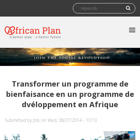
Skip to main content
Search form
Search
Transformer un programme de
bienfaisance en un programme de
dvéloppement en Afrique
Submitted by
Job
on Wed, 08/27/2014 - 10:13